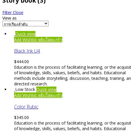
Story book
(3)
Filter
Close
View as
Quick view
Add Wishlist
หยิบใส่ตะกร้า
Black Ink U4
$
444.00
Education is the process of facilitating learning, or the acquisi
of knowledge, skills, values, beliefs, and habits. Educational
methods include storytelling, discussion, teaching, training, a
directed research.
Low Stock
Quick view
Add Wishlist
หยิบใส่ตะกร้า
Color Rubic
$
345.00
Education is the process of facilitating learning, or the acquisi
of knowledge, skills, values, beliefs, and habits. Educational