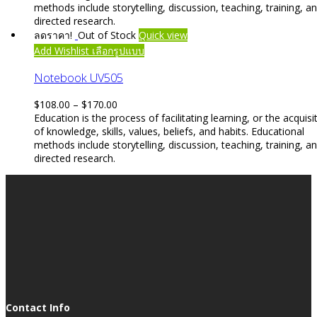
methods include storytelling, discussion, teaching, training, a
directed research.
ลดราคา!
Out of Stock
Quick view
This
Add Wishlist
เลือกรูปแบบ
product
has
Notebook UV505
multiple
variants.
Price
$
108.00
–
$
170.00
The
range:
Education is the process of facilitating learning, or the acquisi
options
$108.00
of knowledge, skills, values, beliefs, and habits. Educational
may
through
methods include storytelling, discussion, teaching, training, a
be
$170.00
directed research.
chosen
on
the
product
page
Contact Info