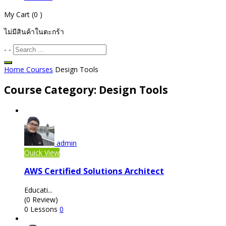
My Cart
(0 )
ไม่มีสินค้าในตะกร้า
-
-
Home
Courses
Design Tools
Course Category: Design Tools
admin
Quick View
AWS Certified Solutions Architect
Educati...
(0 Review)
0 Lessons
0