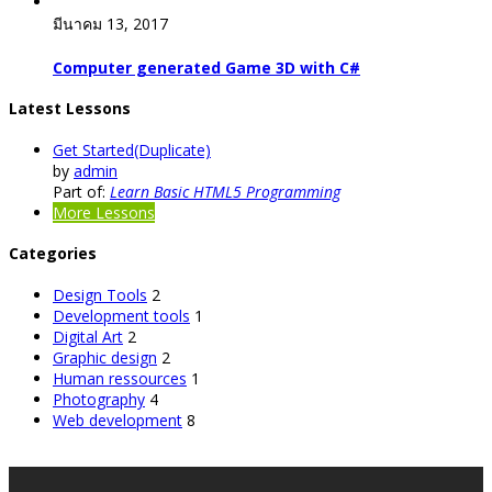
มีนาคม 13, 2017
Computer generated Game 3D with C#
Latest Lessons
Get Started(Duplicate)
by
admin
Part of:
Learn Basic HTML5 Programming
More Lessons
Categories
Design Tools
2
Development tools
1
Digital Art
2
Graphic design
2
Human ressources
1
Photography
4
Web development
8