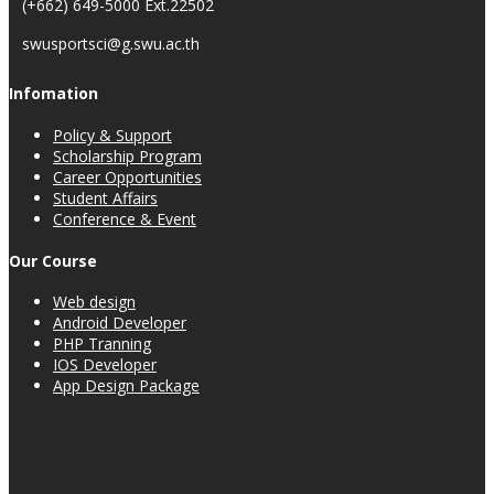
(+662) 649-5000 Ext.22502
swusportsci@g.swu.ac.th
Infomation
Policy & Support
Scholarship Program
Career Opportunities
Student Affairs
Conference & Event
Our Course
Web design
Android Developer
PHP Tranning
IOS Developer
App Design Package