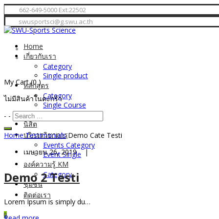
662-649-5000 Ext.22502
swusportsci@g.swu.ac.th
Home
เกี่ยวกับเรา
Category
Single product
My Cart
(0 )
หลักสูตร
Category
ไม่มีสินค้าในตะกร้า
Single Course
My Courses
-
-
นิสิต
บริการวิชาการ
Home
Testimonials
Demo Cate Testi
Events Category
เมษายน 26, 2019 |
Event Single
องค์ความรู้ KM
Demo 2 Testi
Category
ชุมชน
ติดต่อเรา
Lorem Ipsum is simply du…
0
Read more